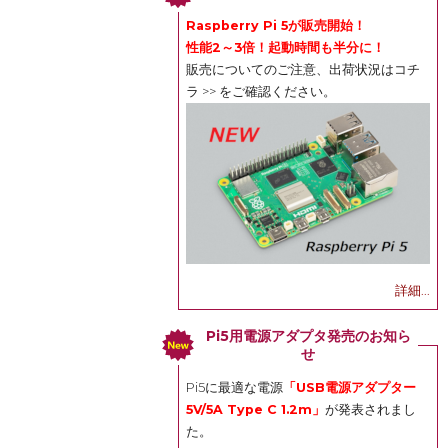
Raspberry Pi 5が販売開始！
性能2～3倍！起動時間も半分に！
販売についてのご注意、出荷状況は
コチ
ラ >>
をご確認ください。
詳細...
Pi5用電源アダプタ発売のお知ら
せ
Pi5に最適な電源
「USB電源アダプター
5V/5A Type C 1.2m」
が発表されまし
た。