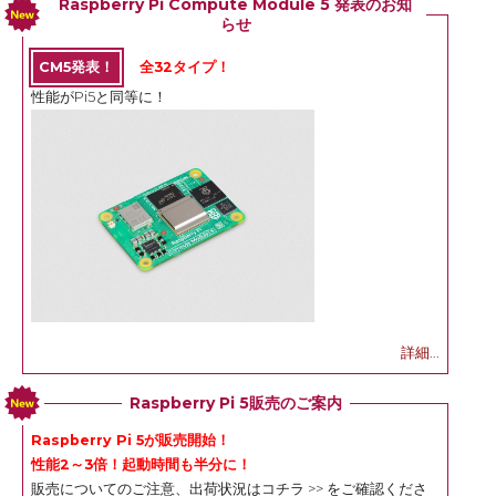
Raspberry Pi Compute Module 5 発表のお知
らせ
CM5発表！
全32タイプ！
性能がPi5と同等に！
詳細...
Raspberry Pi 5販売のご案内
Raspberry Pi 5が販売開始！
性能2～3倍！起動時間も半分に！
販売についてのご注意、出荷状況は
コチラ >>
をご確認くださ