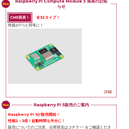
Raspberry Pi Compute Module 5 発表のお知
らせ
CM5発表！
全32タイプ！
性能がPi5と同等に！
詳細...
Raspberry Pi 5販売のご案内
Raspberry Pi 5が販売開始！
性能2～3倍！起動時間も半分に！
販売についてのご注意、出荷状況は
コチラ >>
をご確認くださ