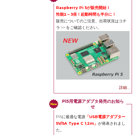
Raspberry Pi 5が販売開始！
性能2～3倍！起動時間も半分に！
販売についてのご注意、出荷状況は
コチ
ラ >>
をご確認ください。
詳細...
Pi5用電源アダプタ発売のお知ら
せ
Pi5に最適な電源
「USB電源アダプター
5V/5A Type C 1.2m」
が発表されまし
た。