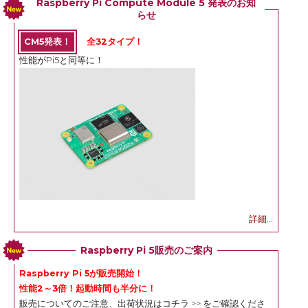
Raspberry Pi Compute Module 5 発表のお知
らせ
CM5発表！
全32タイプ！
性能がPi5と同等に！
詳細...
Raspberry Pi 5販売のご案内
Raspberry Pi 5が販売開始！
性能2～3倍！起動時間も半分に！
販売についてのご注意、出荷状況は
コチラ >>
をご確認くださ