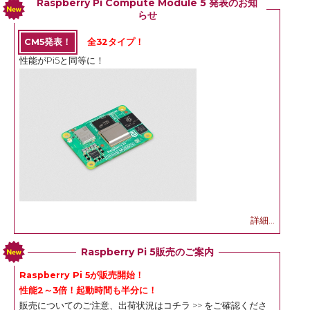
Raspberry Pi Compute Module 5 発表のお知
らせ
CM5発表！
全32タイプ！
性能がPi5と同等に！
詳細...
Raspberry Pi 5販売のご案内
Raspberry Pi 5が販売開始！
性能2～3倍！起動時間も半分に！
販売についてのご注意、出荷状況は
コチラ >>
をご確認くださ