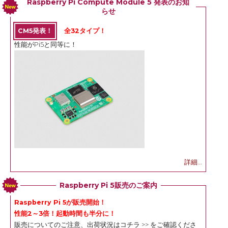
Raspberry Pi Compute Module 5 発表のお知
らせ
CM5発表！
全32タイプ！
性能がPi5と同等に！
詳細...
Raspberry Pi 5販売のご案内
Raspberry Pi 5が販売開始！
性能2～3倍！起動時間も半分に！
販売についてのご注意、出荷状況は
コチラ >>
をご確認くださ