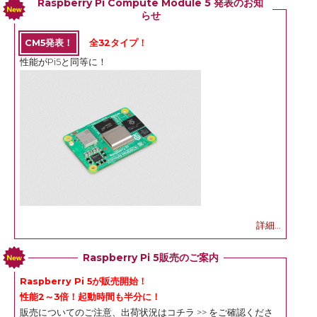
Raspberry Pi Compute Module 5 発表のお知
らせ
CM5発表！
全32タイプ！
性能がPi5と同等に！
詳細...
Raspberry Pi 5販売のご案内
Raspberry Pi 5が販売開始！
性能2～3倍！起動時間も半分に！
販売についてのご注意、出荷状況は
コチラ >>
をご確認くださ