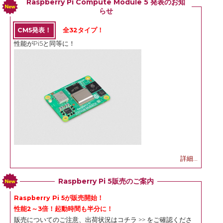
Raspberry Pi Compute Module 5 発表のお知
らせ
CM5発表！
全32タイプ！
性能がPi5と同等に！
詳細...
Raspberry Pi 5販売のご案内
Raspberry Pi 5が販売開始！
性能2～3倍！起動時間も半分に！
販売についてのご注意、出荷状況は
コチラ >>
をご確認くださ