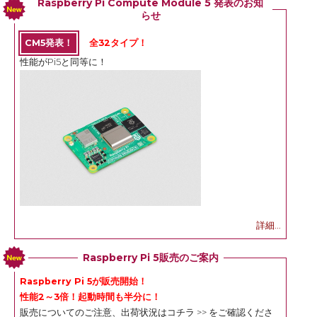
Raspberry Pi Compute Module 5 発表のお知
らせ
CM5発表！
全32タイプ！
性能がPi5と同等に！
詳細...
Raspberry Pi 5販売のご案内
Raspberry Pi 5が販売開始！
性能2～3倍！起動時間も半分に！
販売についてのご注意、出荷状況は
コチラ >>
をご確認くださ