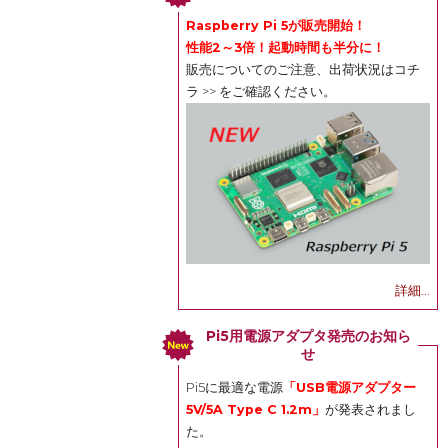
Raspberry Pi 5が販売開始！
性能2～3倍！起動時間も半分に！
販売についてのご注意、出荷状況は
コチ
ラ >>
をご確認ください。
詳細...
Pi5用電源アダプタ発売のお知ら
せ
Pi5に最適な電源
「USB電源アダプター
5V/5A Type C 1.2m」
が発表されまし
た。