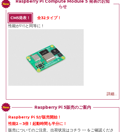
Raspberry Pi Compute Module 5 発表のお知
らせ
CM5発表！
全32タイプ！
性能がPi5と同等に！
詳細...
Raspberry Pi 5販売のご案内
Raspberry Pi 5が販売開始！
性能2～3倍！起動時間も半分に！
販売についてのご注意、出荷状況は
コチラ >>
をご確認くださ