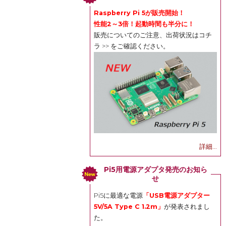
Raspberry Pi 5が販売開始！
性能2～3倍！起動時間も半分に！
販売についてのご注意、出荷状況は
コチ
ラ >>
をご確認ください。
詳細...
Pi5用電源アダプタ発売のお知ら
せ
Pi5に最適な電源
「USB電源アダプター
5V/5A Type C 1.2m」
が発表されまし
た。