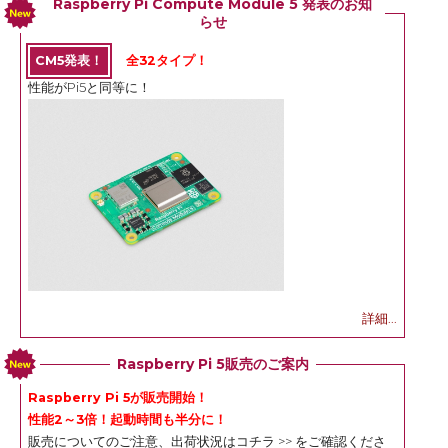
Raspberry Pi Compute Module 5 発表のお知
らせ
CM5発表！
全32タイプ！
性能がPi5と同等に！
詳細...
Raspberry Pi 5販売のご案内
Raspberry Pi 5が販売開始！
性能2～3倍！起動時間も半分に！
販売についてのご注意、出荷状況は
コチラ >>
をご確認くださ