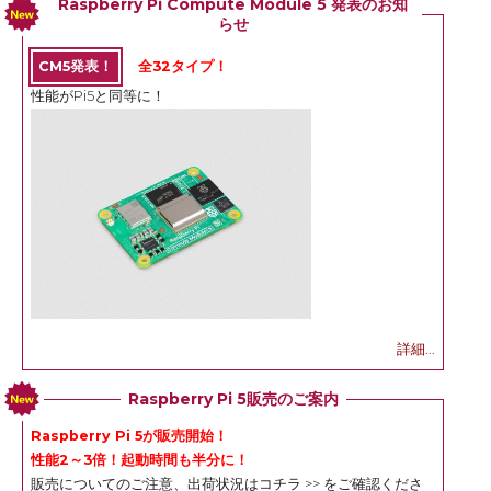
Raspberry Pi Compute Module 5 発表のお知
らせ
CM5発表！
全32タイプ！
性能がPi5と同等に！
詳細...
Raspberry Pi 5販売のご案内
Raspberry Pi 5が販売開始！
性能2～3倍！起動時間も半分に！
販売についてのご注意、出荷状況は
コチラ >>
をご確認くださ