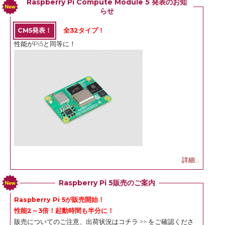
Raspberry Pi Compute Module 5 発表のお知
らせ
CM5発表！
全32タイプ！
性能がPi5と同等に！
詳細...
Raspberry Pi 5販売のご案内
Raspberry Pi 5が販売開始！
性能2～3倍！起動時間も半分に！
販売についてのご注意、出荷状況は
コチラ >>
をご確認くださ