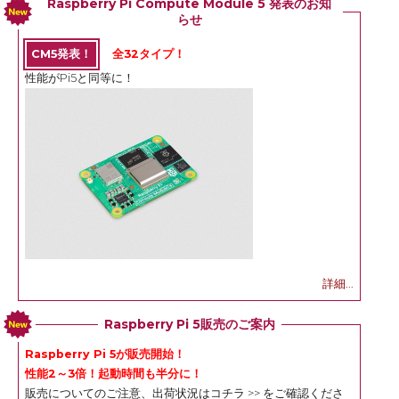
Raspberry Pi Compute Module 5 発表のお知
らせ
CM5発表！
全32タイプ！
性能がPi5と同等に！
詳細...
Raspberry Pi 5販売のご案内
Raspberry Pi 5が販売開始！
性能2～3倍！起動時間も半分に！
販売についてのご注意、出荷状況は
コチラ >>
をご確認くださ