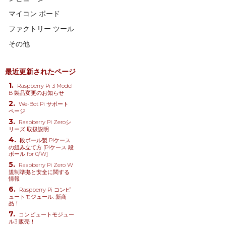
マイコン ボード
ファクトリー ツール
その他
最近更新されたページ
Raspberry Pi 3 Model
B 製品変更のお知らせ
We-Bot Pi サポート
ページ
Raspberry Pi Zeroシ
リーズ 取扱説明
段ボール製 Piケース
の組み立て方 [Piケース 段
ボール for 0/W]
Raspberry Pi Zero W
規制準拠と安全に関する
情報
Raspberry Pi コンピ
ュートモジュール: 新商
品！
コンピュートモジュー
ル3 販売！