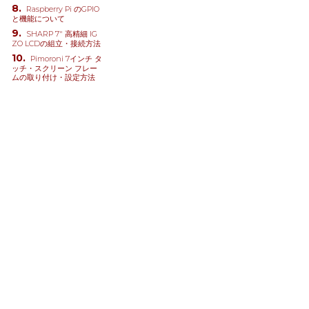
Raspberry Pi のGPIO
と機能について
SHARP 7" 高精細 IG
ZO LCDの組立・接続方法
Pimoroni 7インチ タ
ッチ・スクリーン フレー
ムの取り付け・設定方法