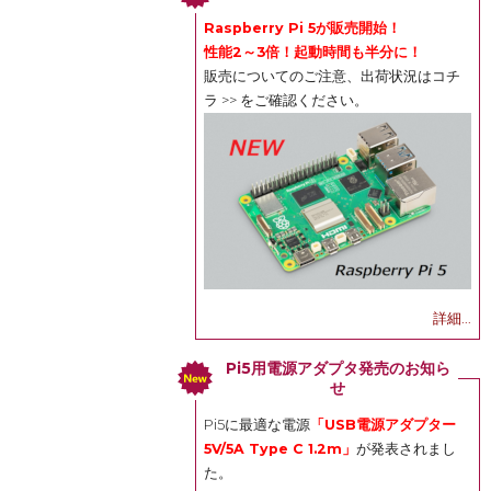
Raspberry Pi 5が販売開始！
性能2～3倍！起動時間も半分に！
販売についてのご注意、出荷状況は
コチ
ラ >>
をご確認ください。
詳細...
Pi5用電源アダプタ発売のお知ら
せ
Pi5に最適な電源
「USB電源アダプター
5V/5A Type C 1.2m」
が発表されまし
た。