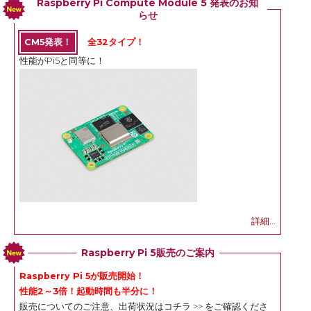
Raspberry Pi Compute Module 5 発表のお知
らせ
CM5発表！
全32タイプ！
性能がPi5と同等に！
詳細...
Raspberry Pi 5販売のご案内
Raspberry Pi 5が販売開始！
性能2～3倍！起動時間も半分に！
販売についてのご注意、出荷状況は
コチラ >>
をご確認くださ