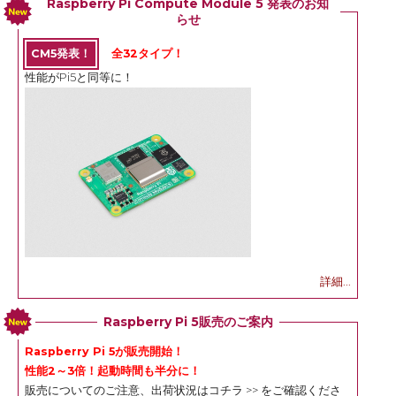
Raspberry Pi Compute Module 5 発表のお知
らせ
CM5発表！
全32タイプ！
性能がPi5と同等に！
詳細...
Raspberry Pi 5販売のご案内
Raspberry Pi 5が販売開始！
性能2～3倍！起動時間も半分に！
販売についてのご注意、出荷状況は
コチラ >>
をご確認くださ